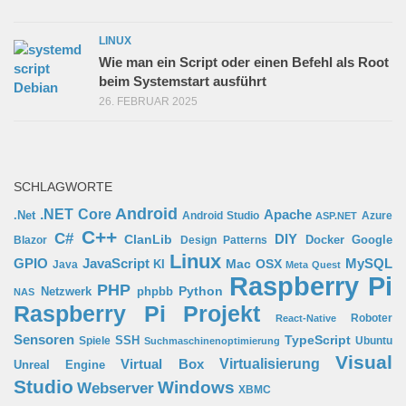
LINUX
Wie man ein Script oder einen Befehl als Root
beim Systemstart ausführt
26. FEBRUAR 2025
SCHLAGWORTE
Android
.NET Core
Apache
.Net
Android Studio
Azure
ASP.NET
C++
C#
ClanLib
DIY
Docker
Google
Blazor
Design Patterns
Linux
GPIO
MySQL
JavaScript
Mac OSX
Java
KI
Meta Quest
Raspberry Pi
PHP
Python
phpbb
Netzwerk
NAS
Raspberry Pi Projekt
Roboter
React-Native
Sensoren
TypeScript
SSH
Spiele
Ubuntu
Suchmaschinenoptimierung
Visual
Virtual Box
Virtualisierung
Unreal Engine
Studio
Windows
Webserver
XBMC