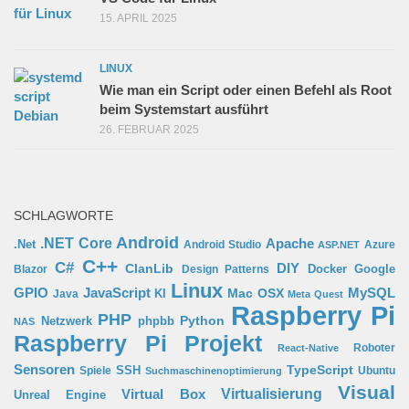
15. APRIL 2025
LINUX
Wie man ein Script oder einen Befehl als Root
beim Systemstart ausführt
26. FEBRUAR 2025
SCHLAGWORTE
Android
.NET Core
Apache
.Net
Android Studio
Azure
ASP.NET
C++
C#
ClanLib
DIY
Docker
Google
Blazor
Design Patterns
Linux
GPIO
MySQL
JavaScript
Mac OSX
Java
KI
Meta Quest
Raspberry Pi
PHP
Python
phpbb
Netzwerk
NAS
Raspberry Pi Projekt
Roboter
React-Native
Sensoren
TypeScript
SSH
Spiele
Ubuntu
Suchmaschinenoptimierung
Visual
Virtual Box
Virtualisierung
Unreal Engine