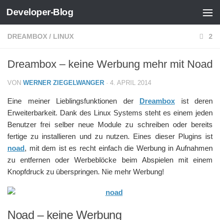
Developer-Blog
Zum Inhalt springen
DREAMBOX
/
LINUX
2
Dreambox – keine Werbung mehr mit Noad
VON
WERNER ZIEGELWANGER
·
4. APRIL 2014
Eine meiner Lieblingsfunktionen der
Dreambox
ist deren
Erweiterbarkeit. Dank des Linux Systems steht es einem jeden
Benutzer frei selber neue Module zu schreiben oder bereits
fertige zu installieren und zu nutzen. Eines dieser Plugins ist
noad
, mit dem ist es recht einfach die Werbung in Aufnahmen
zu entfernen oder Werbeblöcke beim Abspielen mit einem
Knopfdruck zu überspringen. Nie mehr Werbung!
Noad – keine Werbung