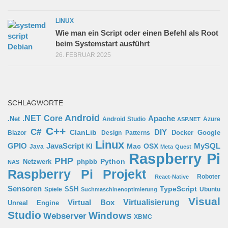
LINUX
Wie man ein Script oder einen Befehl als Root
beim Systemstart ausführt
26. FEBRUAR 2025
SCHLAGWORTE
Android
.NET Core
Apache
.Net
Android Studio
Azure
ASP.NET
C++
C#
ClanLib
DIY
Docker
Google
Blazor
Design Patterns
Linux
GPIO
MySQL
JavaScript
Mac OSX
Java
KI
Meta Quest
Raspberry Pi
PHP
Python
phpbb
Netzwerk
NAS
Raspberry Pi Projekt
Roboter
React-Native
Sensoren
TypeScript
SSH
Spiele
Ubuntu
Suchmaschinenoptimierung
Visual
Virtual Box
Virtualisierung
Unreal Engine
Studio
Windows
Webserver
XBMC