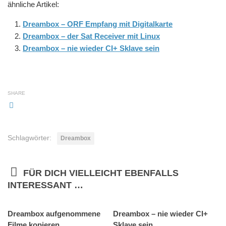
ähnliche Artikel:
Dreambox – ORF Empfang mit Digitalkarte
Dreambox – der Sat Receiver mit Linux
Dreambox – nie wieder CI+ Sklave sein
SHARE
Schlagwörter:
Dreambox
FÜR DICH VIELLEICHT EBENFALLS
INTERESSANT …
Dreambox aufgenommene
0
Dreambox – nie wieder CI+
10
Filme kopieren
Sklave sein