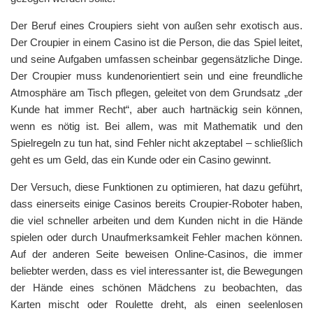
Der Beruf eines Croupiers sieht von außen sehr exotisch aus.
Der Croupier in einem Casino ist die Person, die das Spiel leitet,
und seine Aufgaben umfassen scheinbar gegensätzliche Dinge.
Der Croupier muss kundenorientiert sein und eine freundliche
Atmosphäre am Tisch pflegen, geleitet von dem Grundsatz „der
Kunde hat immer Recht“, aber auch hartnäckig sein können,
wenn es nötig ist. Bei allem, was mit Mathematik und den
Spielregeln zu tun hat, sind Fehler nicht akzeptabel – schließlich
geht es um Geld, das ein Kunde oder ein Casino gewinnt.
Der Versuch, diese Funktionen zu optimieren, hat dazu geführt,
dass einerseits einige Casinos bereits Croupier-Roboter haben,
die viel schneller arbeiten und dem Kunden nicht in die Hände
spielen oder durch Unaufmerksamkeit Fehler machen können.
Auf der anderen Seite beweisen Online-Casinos, die immer
beliebter werden, dass es viel interessanter ist, die Bewegungen
der Hände eines schönen Mädchens zu beobachten, das
Karten mischt oder Roulette dreht, als einen seelenlosen