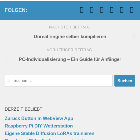
FOLGEN:
NÄCHSTER BEITRAG
Unreal Engine selber kompilieren
VORHERIGER BEITRAG
PC-Individualisierung – Ein Guide für Anfänger
Suchen
nach:
DERZEIT BELIEBT
Zurück Button in WebView App
Raspberry Pi DIY Wetterstation
Eigene Stable Diffusion LoRAs trainieren