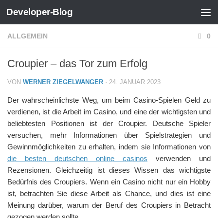
Developer-Blog
Zum Inhalt springen
ALLGEMEIN
0
Croupier – das Tor zum Erfolg
VON
WERNER ZIEGELWANGER
·
24. JANUAR 2023
Der wahrscheinlichste Weg, um beim Casino-Spielen Geld zu
verdienen, ist die Arbeit im Casino, und eine der wichtigsten und
beliebtesten Positionen ist der Croupier. Deutsche Spieler
versuchen, mehr Informationen über Spielstrategien und
Gewinnmöglichkeiten zu erhalten, indem sie Informationen von
die besten deutschen online casinos
verwenden und
Rezensionen. Gleichzeitig ist dieses Wissen das wichtigste
Bedürfnis des Croupiers. Wenn ein Casino nicht nur ein Hobby
ist, betrachten Sie diese Arbeit als Chance, und dies ist eine
Meinung darüber, warum der Beruf des Croupiers in Betracht
gezogen werden sollte.