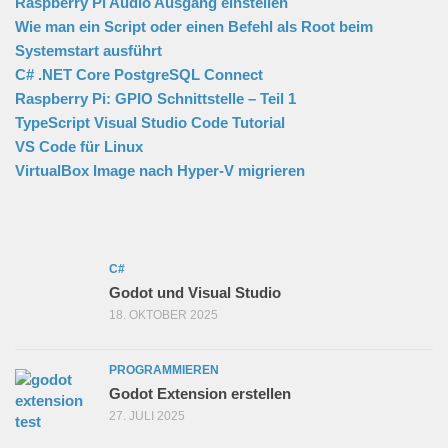
Raspberry Pi Audio Ausgang einstellen
Wie man ein Script oder einen Befehl als Root beim
Systemstart ausführt
C# .NET Core PostgreSQL Connect
Raspberry Pi: GPIO Schnittstelle – Teil 1
TypeScript Visual Studio Code Tutorial
VS Code für Linux
VirtualBox Image nach Hyper-V migrieren
C#
Godot und Visual Studio
18. OKTOBER 2025
PROGRAMMIEREN
Godot Extension erstellen
27. JULI 2025