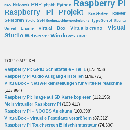
Raspberry Pi
PHP
Python
phpbb
Netzwerk
NAS
Raspberry Pi Projekt
Roboter
React-Native
Sensoren
TypeScript
SSH
Spiele
Ubuntu
Suchmaschinenoptimierung
Visual
Virtual Box
Virtualisierung
Unreal Engine
Studio
Windows
Webserver
XBMC
TOP 10 ARTIKEL
Raspberry Pi: GPIO Schnittstelle – Teil 1
(173.493)
Raspberry Pi Audio Ausgang einstellen
(148.772)
VirtualBox – Netzwerkeinstellungen für virtuelle Maschine
(113.884)
Raspberry Pi: Image auf SD Karte kopieren
(112.196)
Mein virtueller Raspberry Pi
(103.411)
Raspberry Pi – NOOBS Anleitung
(100.398)
VirtualBox – virtuelle Festplatte vergrößern
(87.312)
Raspberry Pi Touchscreen Bildschirmtastatur
(74.330)