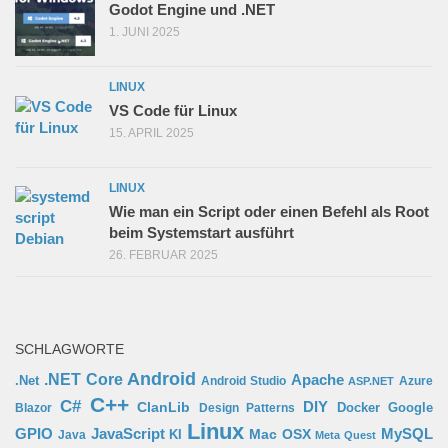
Godot Engine und .NET
1. JUNI 2025
LINUX
VS Code für Linux
15. APRIL 2025
LINUX
Wie man ein Script oder einen Befehl als Root
beim Systemstart ausführt
26. FEBRUAR 2025
SCHLAGWORTE
Android
.NET Core
Apache
.Net
Android Studio
Azure
ASP.NET
C++
C#
ClanLib
DIY
Docker
Google
Blazor
Design Patterns
Linux
GPIO
MySQL
JavaScript
Mac OSX
Java
KI
Meta Quest