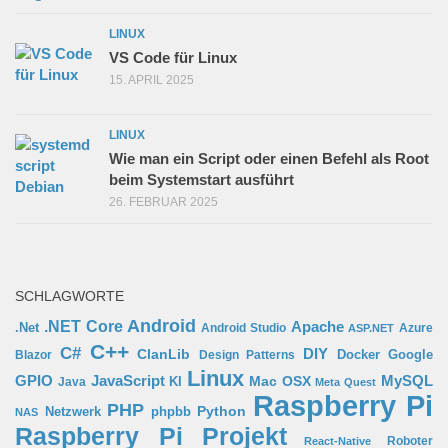
LINUX
VS Code für Linux
15. APRIL 2025
LINUX
Wie man ein Script oder einen Befehl als Root
beim Systemstart ausführt
26. FEBRUAR 2025
SCHLAGWORTE
Android
.NET Core
Apache
.Net
Android Studio
Azure
ASP.NET
C++
C#
ClanLib
DIY
Docker
Google
Blazor
Design Patterns
Linux
GPIO
MySQL
JavaScript
Mac OSX
Java
KI
Meta Quest
Raspberry Pi
PHP
Python
phpbb
Netzwerk
NAS
Raspberry Pi Projekt
Roboter
React-Native