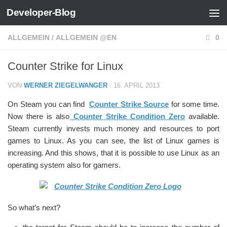
Developer-Blog
Zum Inhalt springen
ALLGEMEIN
/
ALLGEMEIN @EN
0
Counter Strike for Linux
VON
WERNER ZIEGELWANGER
·
16. APRIL 2013
On Steam you can find
Counter Strike Source
for some time.
Now there is also
Counter Strike Condition Zero
available.
Steam currently invests much money and resources to port
games to Linux. As you can see, the list of Linux games is
increasing. And this shows, that it is possible to use Linux as an
operating system also for gamers.
So what’s next?