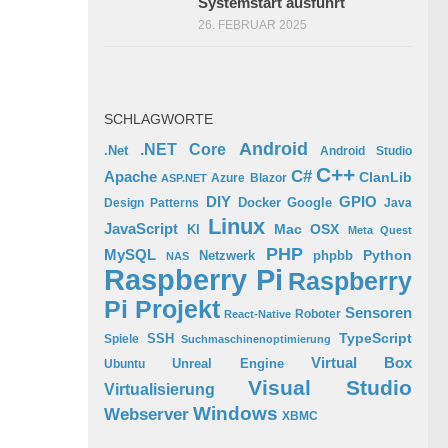
Systemstart ausführt
26. FEBRUAR 2025
SCHLAGWORTE
Android
.NET Core
.Net
Android Studio
C++
C#
Apache
ClanLib
Azure
Blazor
ASP.NET
GPIO
DIY
Docker
Google
Design Patterns
Java
Linux
JavaScript
Mac OSX
KI
Meta Quest
PHP
MySQL
Python
phpbb
Netzwerk
NAS
Raspberry Pi
Raspberry
Pi Projekt
Sensoren
Roboter
React-Native
TypeScript
SSH
Spiele
Suchmaschinenoptimierung
Virtual Box
Ubuntu
Unreal Engine
Visual Studio
Virtualisierung
Windows
Webserver
XBMC