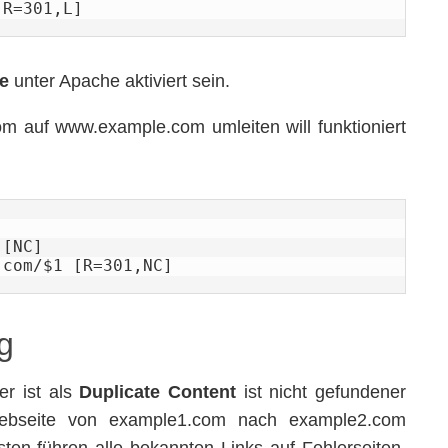
[R=301,L]
e
unter Apache aktiviert sein.
 auf www.example.com umleiten will funktioniert
[NC]

.com/$1 [R=301,NC]
g
r ist als
Duplicate Content
ist nicht gefundener
Webseite von example1.com nach example2.com