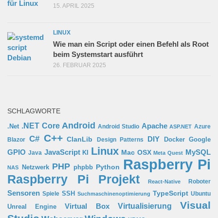
15. APRIL 2025
LINUX
Wie man ein Script oder einen Befehl als Root
beim Systemstart ausführt
26. FEBRUAR 2025
SCHLAGWORTE
Android
.NET Core
Apache
.Net
Android Studio
Azure
ASP.NET
C++
C#
ClanLib
DIY
Docker
Google
Blazor
Design Patterns
Linux
GPIO
MySQL
JavaScript
Mac OSX
Java
KI
Meta Quest
Raspberry Pi
PHP
Python
phpbb
Netzwerk
NAS
Raspberry Pi Projekt
Roboter
React-Native
Sensoren
TypeScript
SSH
Spiele
Ubuntu
Suchmaschinenoptimierung
Visual
Virtual Box
Virtualisierung
Unreal Engine