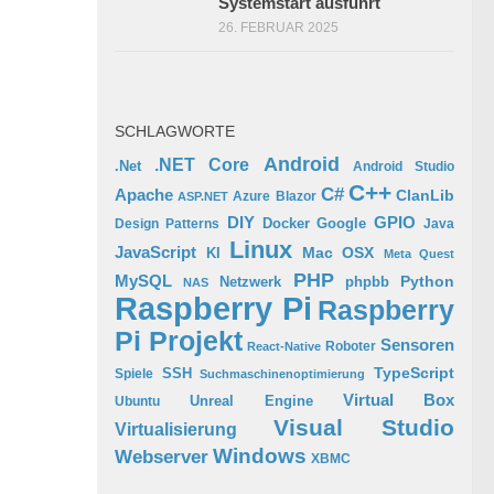
Systemstart ausführt
26. FEBRUAR 2025
SCHLAGWORTE
Android
.NET Core
.Net
Android Studio
C++
C#
Apache
ClanLib
Azure
Blazor
ASP.NET
GPIO
DIY
Docker
Google
Design Patterns
Java
Linux
JavaScript
Mac OSX
KI
Meta Quest
PHP
MySQL
Python
phpbb
Netzwerk
NAS
Raspberry Pi
Raspberry
Pi Projekt
Sensoren
Roboter
React-Native
TypeScript
SSH
Spiele
Suchmaschinenoptimierung
Virtual Box
Ubuntu
Unreal Engine
Visual Studio
Virtualisierung
Windows
Webserver
XBMC