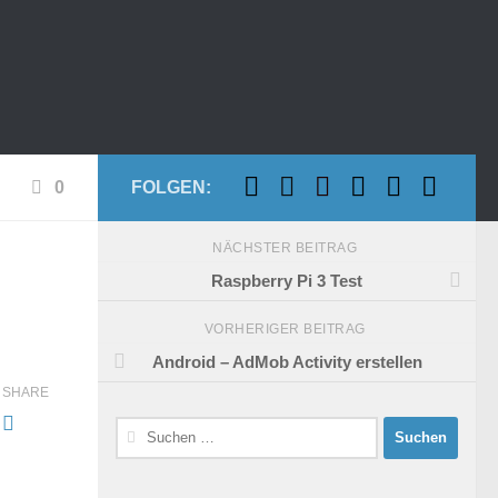
0
FOLGEN:
NÄCHSTER BEITRAG
Raspberry Pi 3 Test
VORHERIGER BEITRAG
Android – AdMob Activity erstellen
SHARE
Suchen
nach: