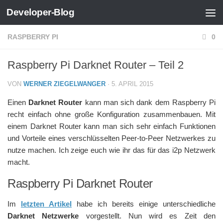
Developer-Blog
Zum Inhalt springen
RASPBERRY PI
0
Raspberry Pi Darknet Router – Teil 2
VON
WERNER ZIEGELWANGER
·
5. APRIL 2015
Einen
Darknet Router
kann man sich dank dem Raspberry Pi
recht einfach ohne große Konfiguration zusammenbauen. Mit
einem Darknet Router kann man sich sehr einfach Funktionen
und Vorteile eines verschlüsselten Peer-to-Peer Netzwerkes zu
nutze machen. Ich zeige euch wie ihr das für das i2p Netzwerk
macht.
Raspberry Pi Darknet Router
Im
letzten Artikel
habe ich bereits einige unterschiedliche
Darknet Netzwerke
vorgestellt. Nun wird es Zeit den