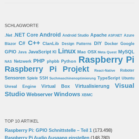
SCHLAGWORTE
Android
.NET Core
Apache
.Net
Android Studio
Azure
ASP.NET
C++
C#
ClanLib
DIY
Docker
Google
Blazor
Design Patterns
Linux
GPIO
MySQL
JavaScript
Mac OSX
Java
KI
Meta Quest
Raspberry Pi
PHP
Python
phpbb
Netzwerk
NAS
Raspberry Pi Projekt
Roboter
React-Native
Sensoren
TypeScript
SSH
Spiele
Ubuntu
Suchmaschinenoptimierung
Visual
Virtual Box
Virtualisierung
Unreal Engine
Studio
Windows
Webserver
XBMC
TOP 10 ARTIKEL
Raspberry Pi: GPIO Schnittstelle – Teil 1
(173.498)
Raspberry Pi Audio Ausgang einstellen
(148.780)