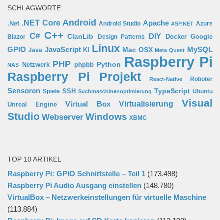
SCHLAGWORTE
Android
.NET Core
Apache
.Net
Android Studio
Azure
ASP.NET
C++
C#
ClanLib
DIY
Docker
Google
Blazor
Design Patterns
Linux
GPIO
MySQL
JavaScript
Mac OSX
Java
KI
Meta Quest
Raspberry Pi
PHP
Python
phpbb
Netzwerk
NAS
Raspberry Pi Projekt
Roboter
React-Native
Sensoren
TypeScript
SSH
Spiele
Ubuntu
Suchmaschinenoptimierung
Visual
Virtual Box
Virtualisierung
Unreal Engine
Studio
Windows
Webserver
XBMC
TOP 10 ARTIKEL
Raspberry Pi: GPIO Schnittstelle – Teil 1
(173.498)
Raspberry Pi Audio Ausgang einstellen
(148.780)
VirtualBox – Netzwerkeinstellungen für virtuelle Maschine
(113.884)