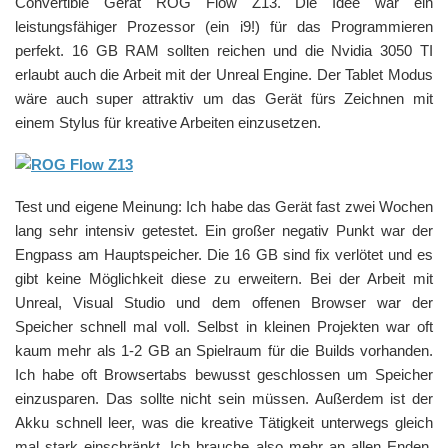
Convertible Gerät ROG Flow Z13. Die Idee war ein
leistungsfähiger Prozessor (ein i9!) für das Programmieren
perfekt. 16 GB RAM sollten reichen und die Nvidia 3050 TI
erlaubt auch die Arbeit mit der Unreal Engine. Der Tablet Modus
wäre auch super attraktiv um das Gerät fürs Zeichnen mit
einem Stylus für kreative Arbeiten einzusetzen.
Test und eigene Meinung: Ich habe das Gerät fast zwei Wochen
lang sehr intensiv getestet. Ein großer negativ Punkt war der
Engpass am Hauptspeicher. Die 16 GB sind fix verlötet und es
gibt keine Möglichkeit diese zu erweitern. Bei der Arbeit mit
Unreal, Visual Studio und dem offenen Browser war der
Speicher schnell mal voll. Selbst in kleinen Projekten war oft
kaum mehr als 1-2 GB an Spielraum für die Builds vorhanden.
Ich habe oft Browsertabs bewusst geschlossen um Speicher
einzusparen. Das sollte nicht sein müssen. Außerdem ist der
Akku schnell leer, was die kreative Tätigkeit unterwegs gleich
mal stark einschränkt. Ich brauche also mehr an allen Enden,