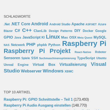
SCHLAGWORTE
Android
.NET Core
Apache
.Net
Android Studio
Azure
ASP.NET
C++
C#
ClanLib
DIY
Docker
Google
Blazor
Design Patterns
Linux
GPIO
MySQL
JavaScript
Mac OSX
Java
KI
Meta Quest
Raspberry Pi
PHP
Python
phpbb
Netzwerk
NAS
Raspberry Pi Projekt
Roboter
React-Native
Sensoren
TypeScript
SSH
Spiele
Ubuntu
Suchmaschinenoptimierung
Visual
Virtual Box
Virtualisierung
Unreal Engine
Studio
Windows
Webserver
XBMC
TOP 10 ARTIKEL
Raspberry Pi: GPIO Schnittstelle – Teil 1
(173.493)
Raspberry Pi Audio Ausgang einstellen
(148.770)