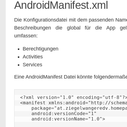
AndroidManifest.xml
Die Konfigurationsdatei mit dem passenden Name
Beschreibungen die global für die App gel
umfassen:
Berechtigungen
Activities
Services
Eine AndroidManifest Datei könnte folgendermaß
<?xml version="1.0" encoding="utf-8"?>
<manifest xmlns:android="http://schema
    package="at.ziegelwangeredv.homepageapp"

    android:versionCode="1"

    android:versionName="1.0">
