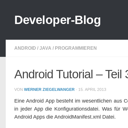
Zum Inhalt springen
Developer-Blog
ANDROID
/
JAVA
/
PROGRAMMIEREN
Android Tutorial – Teil 
VON
WERNER ZIEGELWANGER
·
15. APRIL 2013
Eine Android App besteht im wesentlichen aus Co
in jeder App die Konfigurationsdatei. Was für W
Android Apps die AndroidManifest.xml Datei.