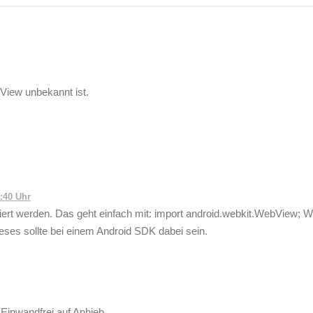
bView unbekannt ist.
:40 Uhr
ert werden. Das geht einfach mit: import android.webkit.WebView; 
eses sollte bei einem Android SDK dabei sein.
t Einwandfrei auf Anhieb.