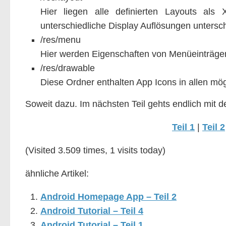
Hier liegen alle definierten Layouts als
unterschiedliche Display Auflösungen untersch
/res/menu
Hier werden Eigenschaften von Menüeinträgen 
/res/drawable
Diese Ordner enthalten App Icons in allen mö
Soweit dazu. Im nächsten Teil gehts endlich mit de
Teil 1
|
Teil 2
(Visited 3.509 times, 1 visits today)
ähnliche Artikel:
Android Homepage App – Teil 2
Android Tutorial – Teil 4
Android Tutorial – Teil 1