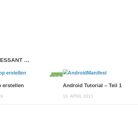
RESSANT …
6
 erstellen
Android Tutorial – Teil 1
16
10. APRIL 2013