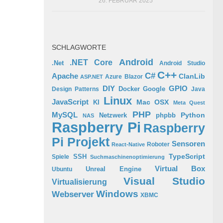
26. FEBRUAR 2025
SCHLAGWORTE
Android
.NET Core
.Net
Android Studio
C++
C#
Apache
ClanLib
Azure
Blazor
ASP.NET
GPIO
DIY
Docker
Google
Design Patterns
Java
Linux
JavaScript
Mac OSX
KI
Meta Quest
PHP
MySQL
Python
phpbb
Netzwerk
NAS
Raspberry Pi
Raspberry
Pi Projekt
Sensoren
Roboter
React-Native
TypeScript
SSH
Spiele
Suchmaschinenoptimierung
Virtual Box
Ubuntu
Unreal Engine
Visual Studio
Virtualisierung
Windows
Webserver
XBMC