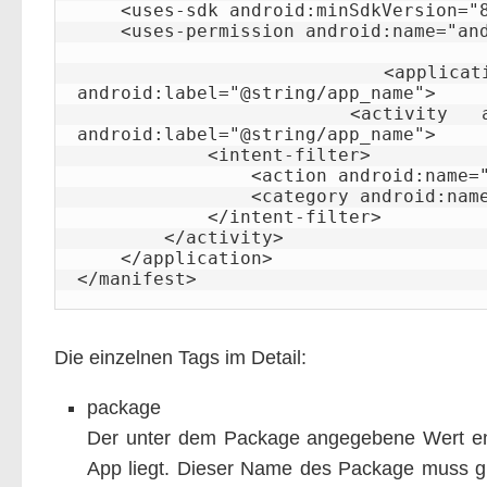
    <uses-sdk android:minSdkVersion="8" />

    <uses-permission android:name="android.permission.INTERNET" />

    <application android:icon="@drawable/icon" 
android:label="@string/app_name">

        <activity android:name=".ZiegelwangerEDVActivity" 
android:label="@string/app_name">

            <intent-filter>

                <action android:name="android.intent.action.MAIN" />

                <category android:name="android.intent.category.LAUNCHER" />

            </intent-filter>

        </activity>

    </application>

</manifest>
Die einzelnen Tags im Detail:
package
Der unter dem Package angegebene Wert en
App liegt. Dieser Name des Package muss glo