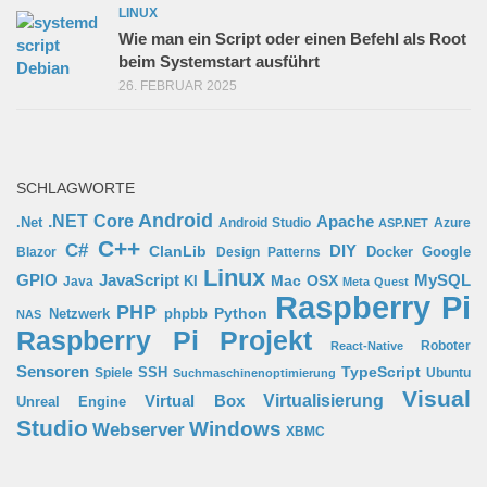
LINUX
Wie man ein Script oder einen Befehl als Root
beim Systemstart ausführt
26. FEBRUAR 2025
SCHLAGWORTE
Android
.NET Core
Apache
.Net
Android Studio
Azure
ASP.NET
C++
C#
ClanLib
DIY
Docker
Google
Blazor
Design Patterns
Linux
GPIO
MySQL
JavaScript
Mac OSX
Java
KI
Meta Quest
Raspberry Pi
PHP
Python
phpbb
Netzwerk
NAS
Raspberry Pi Projekt
Roboter
React-Native
Sensoren
TypeScript
SSH
Spiele
Ubuntu
Suchmaschinenoptimierung
Visual
Virtual Box
Virtualisierung
Unreal Engine
Studio
Windows
Webserver
XBMC