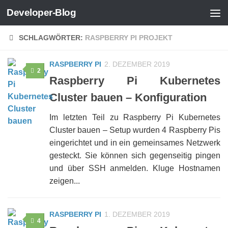
Developer-Blog
Zum Inhalt springen
SCHLAGWÖRTER:
RASPBERRY PI PROJEKT
RASPBERRY PI
2. DEZEMBER 2019
2
Raspberry Pi Kubernetes
Cluster bauen – Konfiguration
Im letzten Teil zu Raspberry Pi Kubernetes
Cluster bauen – Setup wurden 4 Raspberry Pis
eingerichtet und in ein gemeinsames Netzwerk
gesteckt. Sie können sich gegenseitig pingen
und über SSH anmelden. Kluge Hostnamen
zeigen...
RASPBERRY PI
1. DEZEMBER 2019
4