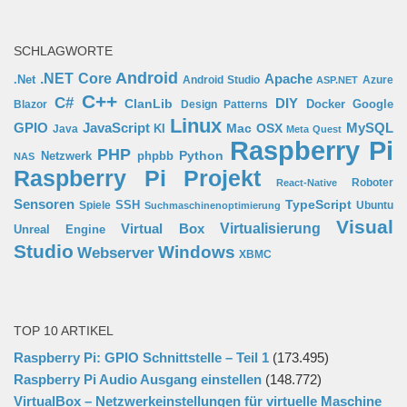
SCHLAGWORTE
Android
.NET Core
Apache
.Net
Android Studio
Azure
ASP.NET
C++
C#
ClanLib
DIY
Docker
Google
Blazor
Design Patterns
Linux
GPIO
MySQL
JavaScript
Mac OSX
Java
KI
Meta Quest
Raspberry Pi
PHP
Python
phpbb
Netzwerk
NAS
Raspberry Pi Projekt
Roboter
React-Native
Sensoren
TypeScript
SSH
Spiele
Ubuntu
Suchmaschinenoptimierung
Visual
Virtual Box
Virtualisierung
Unreal Engine
Studio
Windows
Webserver
XBMC
TOP 10 ARTIKEL
Raspberry Pi: GPIO Schnittstelle – Teil 1
(173.495)
Raspberry Pi Audio Ausgang einstellen
(148.772)
VirtualBox – Netzwerkeinstellungen für virtuelle Maschine