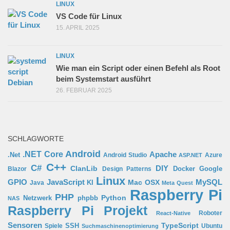
LINUX
VS Code für Linux
15. APRIL 2025
LINUX
Wie man ein Script oder einen Befehl als Root
beim Systemstart ausführt
26. FEBRUAR 2025
SCHLAGWORTE
Android
.NET Core
Apache
.Net
Android Studio
Azure
ASP.NET
C++
C#
ClanLib
DIY
Docker
Google
Blazor
Design Patterns
Linux
GPIO
MySQL
JavaScript
Mac OSX
Java
KI
Meta Quest
Raspberry Pi
PHP
Python
phpbb
Netzwerk
NAS
Raspberry Pi Projekt
Roboter
React-Native
Sensoren
TypeScript
SSH
Spiele
Ubuntu
Suchmaschinenoptimierung