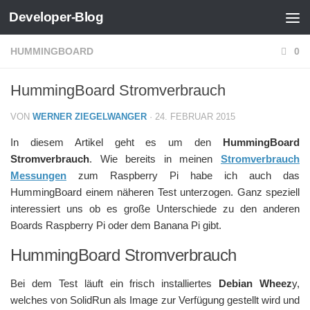
Developer-Blog
Zum Inhalt springen
HUMMINGBOARD
0
HummingBoard Stromverbrauch
VON
WERNER ZIEGELWANGER
·
24. FEBRUAR 2015
In diesem Artikel geht es um den
HummingBoard
Stromverbrauch
. Wie bereits in meinen
Stromverbrauch
Messungen
zum Raspberry Pi habe ich auch das
HummingBoard einem näheren Test unterzogen. Ganz speziell
interessiert uns ob es große Unterschiede zu den anderen
Boards Raspberry Pi oder dem Banana Pi gibt.
HummingBoard Stromverbrauch
Bei dem Test läuft ein frisch installiertes
Debian Wheez
y,
welches von SolidRun als Image zur Verfügung gestellt wird und