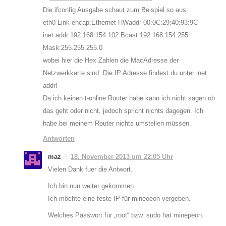
Die ifconfig Ausgabe schaut zum Beispiel so aus:
eth0 Link encap:Ethernet HWaddr 00:0C:29:40:93:9C
inet addr:192.168.154.102 Bcast:192.168.154.255
Mask:255.255.255.0
wobei hier die Hex Zahlen die MacAdresse der
Netzwerkkarte sind. Die IP Adresse findest du unter inet
addr!
Da ich keinen t-online Router habe kann ich nicht sagen ob
das geht oder nicht, jedoch spricht nichts dagegen. Ich
habe bei meinem Router nichts umstellen müssen.
Antworten
maz
18. November 2013 um 22:05 Uhr
Vielen Dank fuer die Antwort.
Ich bin nun weiter gekommen.
Ich möchte eine feste IP für mineoeon vergeben.
Welches Passwort für „root“ bzw. sudo hat minepeon.