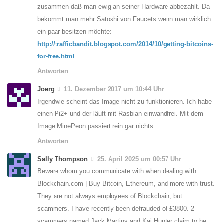
zusammen daß man ewig an seiner Hardware abbezahlt. Da
bekommt man mehr Satoshi von Faucets wenn man wirklich
ein paar besitzen möchte:
http://trafficbandit.blogspot.com/2014/10/getting-bitcoins-
for-free.html
Antworten
Joerg
11. Dezember 2017 um 10:44 Uhr
Irgendwie scheint das Image nicht zu funktionieren. Ich habe
einen Pi2+ und der läuft mit Rasbian einwandfrei. Mit dem
Image MinePeon passiert rein gar nichts.
Antworten
Sally Thompson
25. April 2025 um 00:57 Uhr
Beware whom you communicate with when dealing with
Blockchain.com | Buy Bitcoin, Ethereum, and more with trust.
They are not always employees of Blockchain, but
scammers. I have recently been defrauded of £3800. 2
scammers named Jack Martins and Kai Hunter claim to be