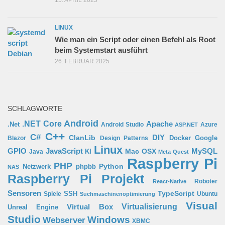
15. APRIL 2025
LINUX
Wie man ein Script oder einen Befehl als Root
beim Systemstart ausführt
26. FEBRUAR 2025
SCHLAGWORTE
Android
.NET Core
Apache
.Net
Android Studio
Azure
ASP.NET
C++
C#
ClanLib
DIY
Docker
Google
Blazor
Design Patterns
Linux
GPIO
MySQL
JavaScript
Mac OSX
Java
KI
Meta Quest
Raspberry Pi
PHP
Python
phpbb
Netzwerk
NAS
Raspberry Pi Projekt
Roboter
React-Native
Sensoren
TypeScript
SSH
Spiele
Ubuntu
Suchmaschinenoptimierung
Visual
Virtual Box
Virtualisierung
Unreal Engine
Studio
Windows
Webserver
XBMC