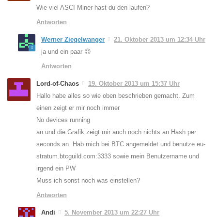
Wie viel ASCI Miner hast du den laufen?
Antworten
Werner Ziegelwanger
21. Oktober 2013 um 12:34 Uhr
ja und ein paar 😉
Antworten
Lord-of-Chaos
19. Oktober 2013 um 15:37 Uhr
Hallo habe alles so wie oben beschrieben gemacht. Zum
einen zeigt er mir noch immer
No devices running
an und die Grafik zeigt mir auch noch nichts an Hash per
seconds an. Hab mich bei BTC angemeldet und benutze eu-
stratum.btcguild.com:3333 sowie mein Benutzername und
irgend ein PW
Muss ich sonst noch was einstellen?
Antworten
Andi
5. November 2013 um 22:27 Uhr