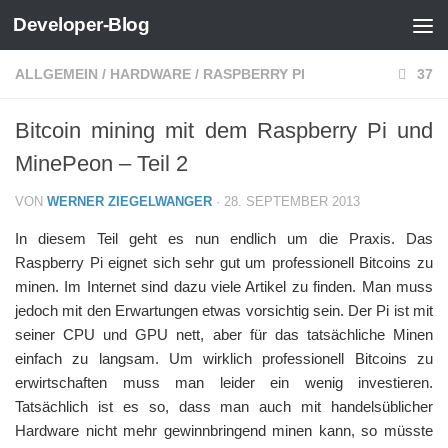
Developer-Blog
Zum Inhalt springen
ALLGEMEIN
/
HARDWARE
/
RASPBERRY PI
37
Bitcoin mining mit dem Raspberry Pi und
MinePeon – Teil 2
VON
WERNER ZIEGELWANGER
·
28. SEPTEMBER 2013
In diesem Teil geht es nun endlich um die Praxis. Das
Raspberry Pi eignet sich sehr gut um professionell Bitcoins zu
minen. Im Internet sind dazu viele Artikel zu finden. Man muss
jedoch mit den Erwartungen etwas vorsichtig sein. Der Pi ist mit
seiner CPU und GPU nett, aber für das tatsächliche Minen
einfach zu langsam. Um wirklich professionell Bitcoins zu
erwirtschaften muss man leider ein wenig investieren.
Tatsächlich ist es so, dass man auch mit handelsüblicher
Hardware nicht mehr gewinnbringend minen kann, so müsste