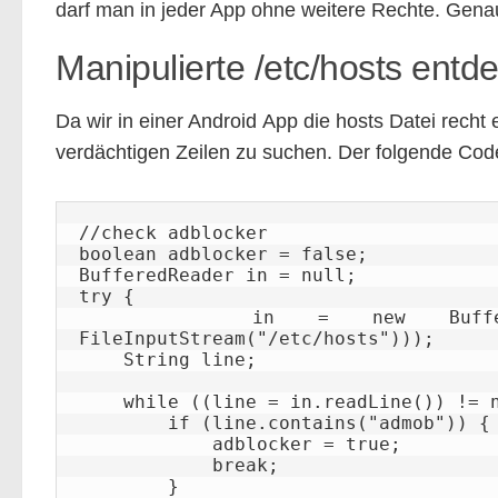
darf man in jeder App ohne weitere Rechte. Gen
Manipulierte /etc/hosts entd
Da wir in einer Android App die hosts Datei recht
verdächtigen Zeilen zu suchen. Der folgende Cod
//check adblocker

boolean adblocker = false;

BufferedReader in = null;

try {

    in = new BufferedReader(new InputStreamReader(new 
FileInputStream("/etc/hosts")));

    String line;

    while ((line = in.readLine()) != null) {

        if (line.contains("admob")) {

            adblocker = true;

            break;

        }
