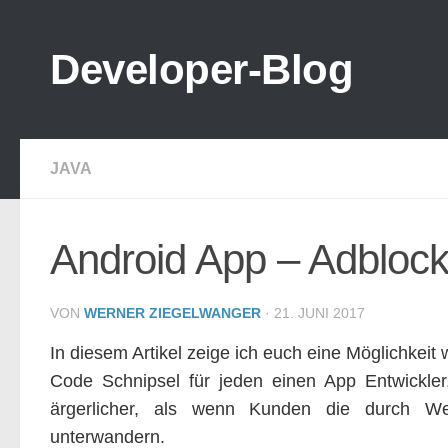
Zum Inhalt springen
Developer-Blog
JAVA
Android App – Adbloc
VON
WERNER ZIEGELWANGER
·
21. JUNI 2017
In diesem Artikel zeige ich euch eine Möglichkei
Code Schnipsel für jeden einen App Entwickle
ärgerlicher, als wenn Kunden die durch Wer
unterwandern.