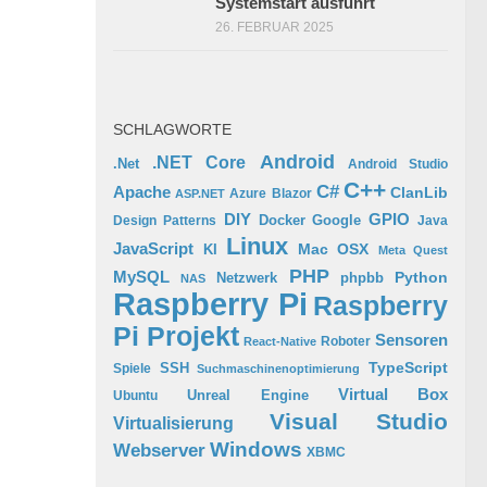
Systemstart ausführt
26. FEBRUAR 2025
SCHLAGWORTE
Android
.NET Core
.Net
Android Studio
C++
C#
Apache
ClanLib
Azure
Blazor
ASP.NET
GPIO
DIY
Docker
Google
Design Patterns
Java
Linux
JavaScript
Mac OSX
KI
Meta Quest
PHP
MySQL
Python
phpbb
Netzwerk
NAS
Raspberry Pi
Raspberry
Pi Projekt
Sensoren
Roboter
React-Native
TypeScript
SSH
Spiele
Suchmaschinenoptimierung
Virtual Box
Ubuntu
Unreal Engine
Visual Studio
Virtualisierung
Windows
Webserver
XBMC