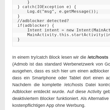
    }

} catch(IOException e) {

    Log.d("msg", e.getMessage());

}

//adblocker detected?

if(adblocker) {

    Intent intent = new Intent(MainActivity.this, AdBlockerActivity.class);

    MainActivity.this.startActivity(intent);

}
In einem try/catch Block lesen wir die
/etc/hosts
(Admob ist das standard Werbenetzwerk von Goo
ausgehen, dass es sich hier um einen adblocker
dass ein Smartphone oder Tablet dort einen ad
Nachdem die komplette /etc/hosts Datei kontrol
Adblocker entdeckt wurde. Auf diese Activity ge
deaktiviertem Blocker funktioniert. Als Alternati
kostenpflichtigen App ohne Werbung.