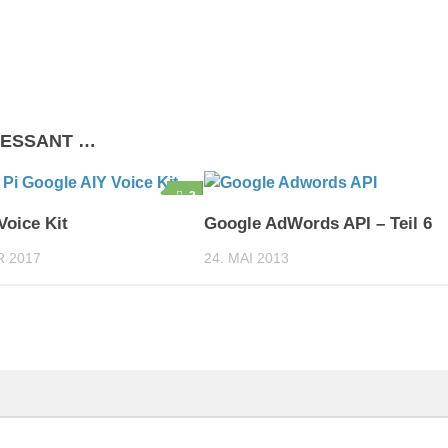
RESSANT …
3
Voice Kit
Google AdWords API – Teil 6
R 2017
24. MAI 2013