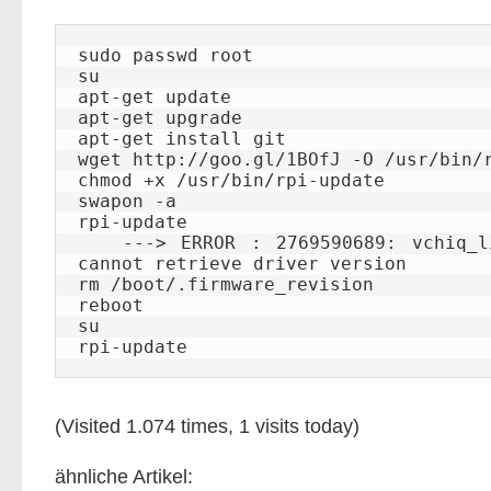
sudo passwd root

su

apt-get update

apt-get upgrade

apt-get install git

wget http://goo.gl/1BOfJ -O /usr/bin/r
chmod +x /usr/bin/rpi-update

swapon -a

rpi-update

   ---> ERROR : 2769590689: vchiq_lib: Very incompatible VCHIQ library - 
cannot retrieve driver version

rm /boot/.firmware_revision

reboot

su

rpi-update
(Visited 1.074 times, 1 visits today)
ähnliche Artikel: