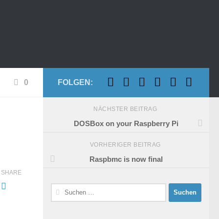
0
FOLGEN:
NÄCHSTER BEITRAG
DOSBox on your Raspberry Pi
VORHERIGER BEITRAG
Raspbmc is now final
SHARE
Suchen
nach: