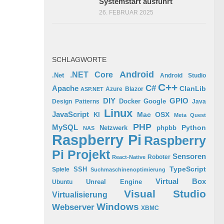
Systemstart ausführt
26. FEBRUAR 2025
SCHLAGWORTE
Android
.NET Core
.Net
Android Studio
C++
C#
Apache
ClanLib
Azure
Blazor
ASP.NET
GPIO
DIY
Docker
Google
Design Patterns
Java
Linux
JavaScript
Mac OSX
KI
Meta Quest
PHP
MySQL
Python
phpbb
Netzwerk
NAS
Raspberry Pi
Raspberry
Pi Projekt
Sensoren
Roboter
React-Native
TypeScript
SSH
Spiele
Suchmaschinenoptimierung
Virtual Box
Ubuntu
Unreal Engine
Visual Studio
Virtualisierung
Windows
Webserver
XBMC