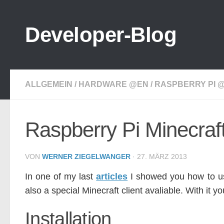
Zum Inhalt springen
Developer-Blog
ALLGEMEIN
/
HARDWARE @EN
/
RASPBERRY PI 
Raspberry Pi Minecraft
VON
WERNER ZIEGELWANGER
·
27. MÄRZ 2013
In one of my last
articles
I showed you how to us
also a special Minecraft client avaliable. With it 
Installation