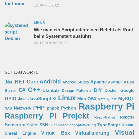
15. APRIL 2025
LINUX
Wie man ein Script oder einen Befehl als Root
beim Systemstart ausführt
26. FEBRUAR 2025
SCHLAGWORTE
Android
.NET Core
Apache
.Net
Android Studio
Azure
ASP.NET
C++
C#
ClanLib
DIY
Docker
Google
Blazor
Design Patterns
Linux
GPIO
MySQL
JavaScript
Mac OSX
Java
KI
Meta Quest
Raspberry Pi
PHP
Python
phpbb
Netzwerk
NAS
Raspberry Pi Projekt
Roboter
React-Native
Sensoren
TypeScript
SSH
Spiele
Ubuntu
Suchmaschinenoptimierung
Visual
Virtual Box
Virtualisierung
Unreal Engine