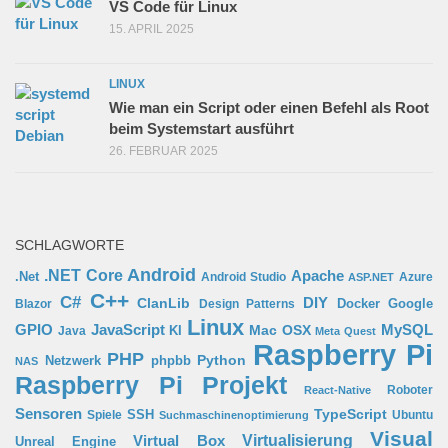
VS Code für Linux
15. APRIL 2025
LINUX
Wie man ein Script oder einen Befehl als Root
beim Systemstart ausführt
26. FEBRUAR 2025
SCHLAGWORTE
Android
.NET Core
Apache
.Net
Android Studio
Azure
ASP.NET
C++
C#
ClanLib
DIY
Docker
Google
Blazor
Design Patterns
Linux
GPIO
MySQL
JavaScript
Mac OSX
Java
KI
Meta Quest
Raspberry Pi
PHP
Python
phpbb
Netzwerk
NAS
Raspberry Pi Projekt
Roboter
React-Native
Sensoren
TypeScript
SSH
Spiele
Ubuntu
Suchmaschinenoptimierung
Visual
Virtual Box
Virtualisierung
Unreal Engine