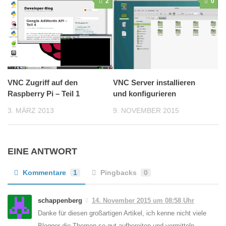
2
0
VNC Server installieren
VNC Zugriff auf den
und konfigurieren
Raspberry Pi – Teil 1
9. NOVEMBER 2015
3. MÄRZ 2013
EINE ANTWORT
Kommentare
1
Pingbacks
0
schappenberg
14. November 2015 um 08:58 Uhr
Danke für diesen großartigen Artikel, ich kenne nicht viele
Blogger die Themen so gut aufbereiten und vermitteln