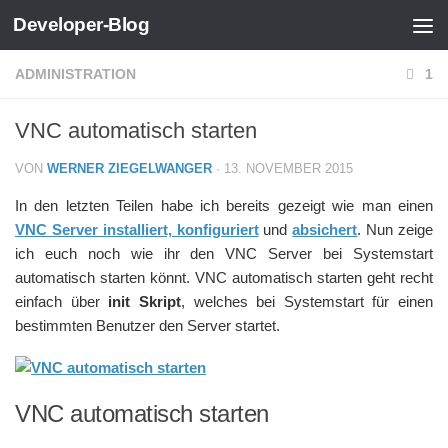
Developer-Blog
Zum Inhalt springen
ADMINISTRATION
1
VNC automatisch starten
VON
WERNER ZIEGELWANGER
·
13. NOVEMBER 2015
In den letzten Teilen habe ich bereits gezeigt wie man einen
VNC Server installiert, konfiguriert
und
absichert
. Nun zeige
ich euch noch wie ihr den VNC Server bei Systemstart
automatisch starten könnt. VNC automatisch starten geht recht
einfach über
init Skript
, welches bei Systemstart für einen
bestimmten Benutzer den Server startet.
VNC automatisch starten