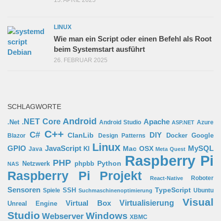
LINUX
Wie man ein Script oder einen Befehl als Root
beim Systemstart ausführt
26. FEBRUAR 2025
SCHLAGWORTE
Android
.NET Core
Apache
.Net
Android Studio
Azure
ASP.NET
C++
C#
ClanLib
DIY
Docker
Google
Blazor
Design Patterns
Linux
GPIO
MySQL
JavaScript
Mac OSX
Java
KI
Meta Quest
Raspberry Pi
PHP
Python
phpbb
Netzwerk
NAS
Raspberry Pi Projekt
Roboter
React-Native
Sensoren
TypeScript
SSH
Spiele
Ubuntu
Suchmaschinenoptimierung
Visual
Virtual Box
Virtualisierung
Unreal Engine
Studio
Windows
Webserver
XBMC