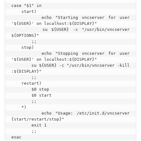
case "$1" in

    start)

        echo "Starting vncserver for user 
'${USER}' on localhost:${DISPLAY}"

        su ${USER} -c "/usr/bin/vncserver 
${OPTIONS}"

        ;;

    stop)

        echo "Stopping vncserver for user 
'${USER}' on localhost:${DISPLAY}"

        su ${USER} -c "/usr/bin/vncserver -kill 
:${DISPLAY}"

        ;;

    restart)

        $0 stop

        $0 start

        ;;

    *)

        echo "Usage: /etc/init.d/vncserver 
{start/restart/stop}"

        exit 1

        ;;

esac
