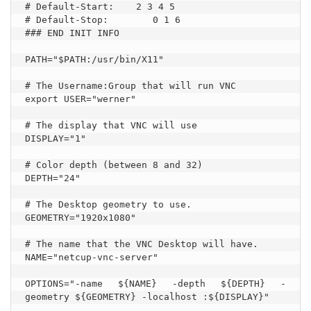
# Default-Start:    2 3 4 5

# Default-Stop:        0 1 6

### END INIT INFO

PATH="$PATH:/usr/bin/X11"

# The Username:Group that will run VNC

export USER="werner"

# The display that VNC will use

DISPLAY="1"

# Color depth (between 8 and 32)

DEPTH="24"

# The Desktop geometry to use.

GEOMETRY="1920x1080"

# The name that the VNC Desktop will have.

NAME="netcup-vnc-server"

OPTIONS="-name ${NAME} -depth ${DEPTH} -
geometry ${GEOMETRY} -localhost :${DISPLAY}"
