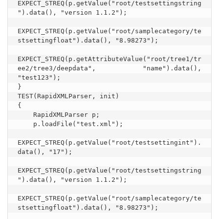
EXPECT_STREQ(p.getValue("root/testsettingstring
").data(), "version 1.1.2");

EXPECT_STREQ(p.getValue("root/samplecategory/te
stsettingfloat").data(), "8.98273");

EXPECT_STREQ(p.getAttributeValue("root/tree1/tr
ee2/tree3/deepdata", "name").data(), 
"test123");

}

TEST(RapidXMLParser, init)

{

    RapidXMLParser p;

    p.loadFile("test.xml");

EXPECT_STREQ(p.getValue("root/testsettingint").
data(), "17");

EXPECT_STREQ(p.getValue("root/testsettingstring
").data(), "version 1.1.2");

EXPECT_STREQ(p.getValue("root/samplecategory/te
stsettingfloat").data(), "8.98273");
