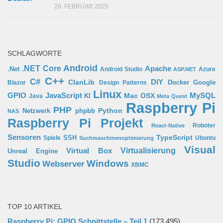
26. FEBRUAR 2025
SCHLAGWORTE
Android
.NET Core
Apache
.Net
Android Studio
Azure
ASP.NET
C++
C#
ClanLib
DIY
Docker
Google
Blazor
Design Patterns
Linux
GPIO
MySQL
JavaScript
Mac OSX
Java
KI
Meta Quest
Raspberry Pi
PHP
Python
phpbb
Netzwerk
NAS
Raspberry Pi Projekt
Roboter
React-Native
Sensoren
TypeScript
SSH
Spiele
Ubuntu
Suchmaschinenoptimierung
Visual
Virtual Box
Virtualisierung
Unreal Engine
Studio
Windows
Webserver
XBMC
TOP 10 ARTIKEL
Raspberry Pi: GPIO Schnittstelle – Teil 1
(173.495)