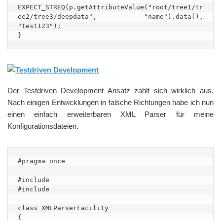
EXPECT_STREQ(p.getAttributeValue("root/tree1/tr
ee2/tree3/deepdata", "name").data(), 
"test123");

}
Der Testdriven Development Ansatz zahlt sich wirklich aus.
Nach einigen Entwicklungen in falsche Richtungen habe ich nun
einen einfach erweiterbaren XML Parser für meine
Konfigurationsdateien.
#pragma once

#include 

#include 

class XMLParserFacility 

{
