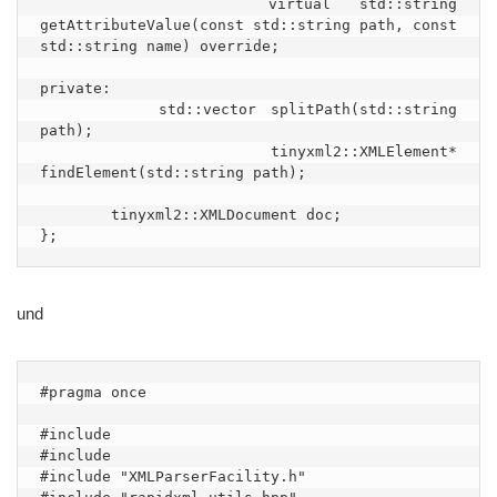
        virtual std::string 
getAttributeValue(const std::string path, const 
std::string name) override;

private:

        std::vector splitPath(std::string 
path);

        tinyxml2::XMLElement* 
findElement(std::string path);

        tinyxml2::XMLDocument doc;

};
und
#pragma once

#include 

#include 

#include "XMLParserFacility.h"
