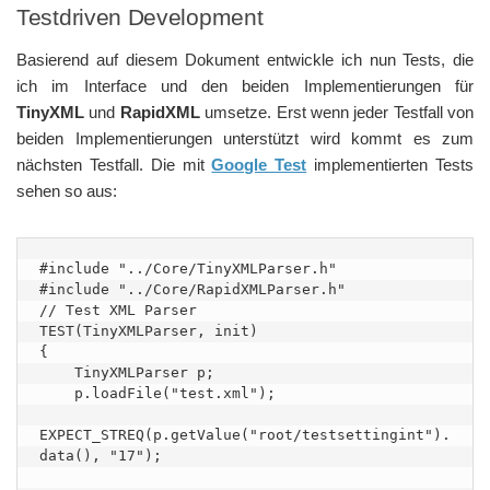
Testdriven Development
Basierend auf diesem Dokument entwickle ich nun Tests, die
ich im Interface und den beiden Implementierungen für
TinyXML
und
RapidXML
umsetze. Erst wenn jeder Testfall von
beiden Implementierungen unterstützt wird kommt es zum
nächsten Testfall. Die mit
Google Test
implementierten Tests
sehen so aus:
#include "../Core/TinyXMLParser.h"

#include "../Core/RapidXMLParser.h"

// Test XML Parser

TEST(TinyXMLParser, init)

{

    TinyXMLParser p;

    p.loadFile("test.xml");

EXPECT_STREQ(p.getValue("root/testsettingint").
data(), "17");
