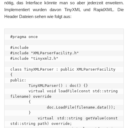
nötig, das Interface könnte man so aber jederzeit erweitern.
Implementiert wurden davon TinyXML und RapidXML. Die
Header Dateien sehen wie folgt aus:
#pragma once

#include

#include "XMLParserFacility.h"

#include "tinyxml2.h"

class TinyXMLParser : public XMLParserFacility

{

public:

        TinyXMLParser() : doc() {}

        virtual void loadFile(const std::string 
filename) override

        {

                doc.LoadFile(filename.data());

        }

        virtual std::string getValue(const 
std::string path) override;
