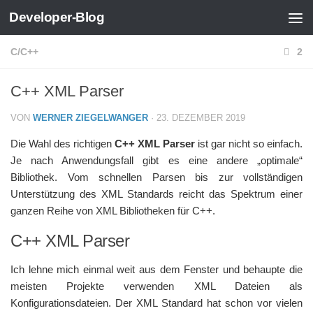
Developer-Blog
Zum Inhalt springen
C/C++
2
C++ XML Parser
VON
WERNER ZIEGELWANGER
·
23. DEZEMBER 2019
Die Wahl des richtigen
C++ XML Parser
ist gar nicht so einfach.
Je nach Anwendungsfall gibt es eine andere „optimale“
Bibliothek. Vom schnellen Parsen bis zur vollständigen
Unterstützung des XML Standards reicht das Spektrum einer
ganzen Reihe von XML Bibliotheken für C++.
C++ XML Parser
Ich lehne mich einmal weit aus dem Fenster und behaupte die
meisten Projekte verwenden XML Dateien als
Konfigurationsdateien. Der XML Standard hat schon vor vielen