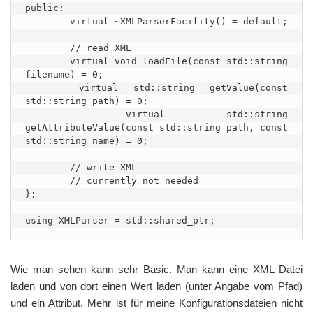
public:

	virtual ~XMLParserFacility() = default;

	// read XML

	virtual void loadFile(const std::string 
filename) = 0;

	virtual std::string getValue(const 
std::string path) = 0;

	virtual std::string 
getAttributeValue(const std::string path, const 
std::string name) = 0;

	// write XML

	// currently not needed

};

using XMLParser = std::shared_ptr;
Wie man sehen kann sehr Basic. Man kann eine XML Datei
laden und von dort einen Wert laden (unter Angabe vom Pfad)
und ein Attribut. Mehr ist für meine Konfigurationsdateien nicht