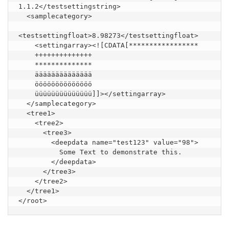
1.1.2</testsettingstring>

  <samplecategory>

<testsettingfloat>8.98273</testsettingfloat>

    <settingarray><![CDATA[*****************

    ++++++++++++++

    **************

    ääääääääääääää

    öööööööööööööö

    üüüüüüüüüüüüüü]]></settingarray>

  </samplecategory>

  <tree1>

    <tree2>

      <tree3>

        <deepdata name="test123" value="98">

          Some Text to demonstrate this.

        </deepdata>

      </tree3>

    </tree2>

  </tree1>

</root>