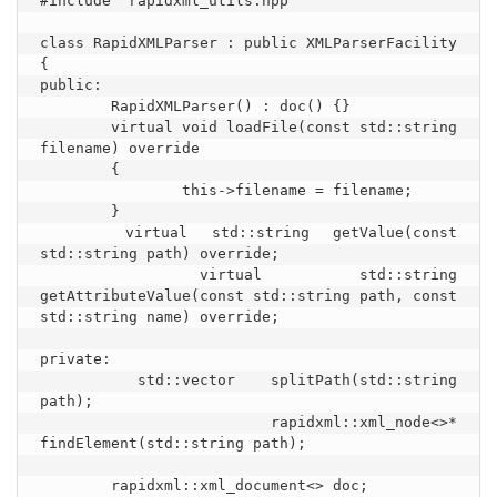
#include "rapidxml_utils.hpp"

class RapidXMLParser : public XMLParserFacility

{

public:

	RapidXMLParser() : doc() {}

	virtual void loadFile(const std::string 
filename) override

	{

		this->filename = filename;

	}

	virtual std::string getValue(const 
std::string path) override;

	virtual std::string 
getAttributeValue(const std::string path, const 
std::string name) override;

private:

	std::vector splitPath(std::string 
path);

	rapidxml::xml_node<>* 
findElement(std::string path);

	rapidxml::xml_document<> doc;
