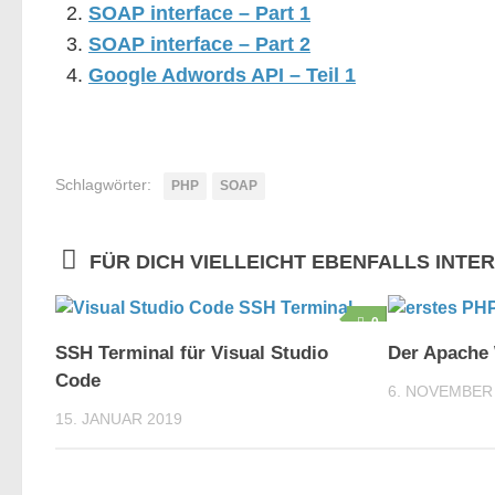
SOAP interface – Part 1
SOAP interface – Part 2
Google Adwords API – Teil 1
Schlagwörter:
PHP
SOAP
FÜR DICH VIELLEICHT EBENFALLS INTE
0
SSH Terminal für Visual Studio
Der Apache 
Code
6. NOVEMBER
15. JANUAR 2019