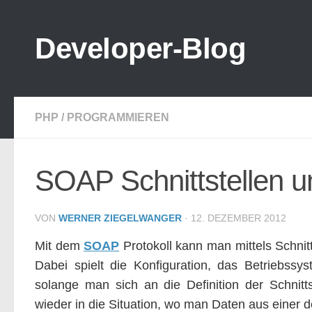
Zum Inhalt springen
Developer-Blog
PHP
/
PROGRAMMIEREN
SOAP Schnittstellen u
VON
WERNER ZIEGELWANGER
·
12. DEZEMBER 2012
Mit dem
SOAP
Protokoll kann man mittels Schni
Dabei spielt die Konfiguration, das Betriebssy
solange man sich an die Definition der Schnit
wieder in die Situation, wo man Daten aus einer d