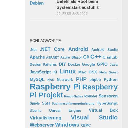
Befehl als Root beim
Systemstart ausführt
26. FEBRUAR 2025
SCHLAGWORTE
Android
.NET Core
.Net
Android Studio
C++
C#
Apache
ClanLib
Azure
Blazor
ASP.NET
GPIO
DIY
Docker
Google
Design Patterns
Java
Linux
JavaScript
Mac OSX
KI
Meta Quest
PHP
MySQL
Python
phpbb
Netzwerk
NAS
Raspberry Pi
Raspberry
Pi Projekt
Sensoren
Roboter
React-Native
TypeScript
SSH
Spiele
Suchmaschinenoptimierung
Virtual Box
Ubuntu
Unreal Engine
Visual Studio
Virtualisierung
Windows
Webserver
XBMC