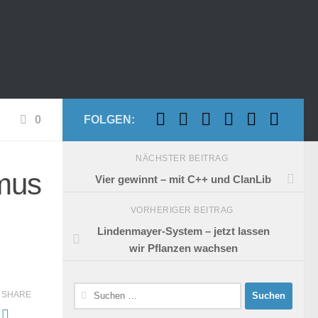
0
FOLGEN:
NÄCHSTER BEITRAG
mus
Vier gewinnt – mit C++ und ClanLib
VORHERIGER BEITRAG
Lindenmayer-System – jetzt lassen
wir Pflanzen wachsen
Suchen
SHARE
nach: