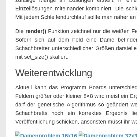
zufällige Menge an Lösungen erstellt. In eine
Einzellösungen miteinander kombiniert. Die sch
Mit jedem Schleifendurchlauf sollte man näher a
Die
render()
Funktion zeichnet nur die weißen Feld
Sofern sich auf dem Feld eine Dame befinden
Schachbretter unterschiedlicher Größen darstel
mit set_size() skaliert.
Weiterentwicklung
Aktuell kann das Programm Boards unterschied
Feldern größer oder kleiner 8×8 wird meist ein Erg
darf der genetische Algorithmus so geändert w
Schachbretts noch ein korrektes Ergebnis li
Veröffentlichung schicken, ansonsten müsst ihr w