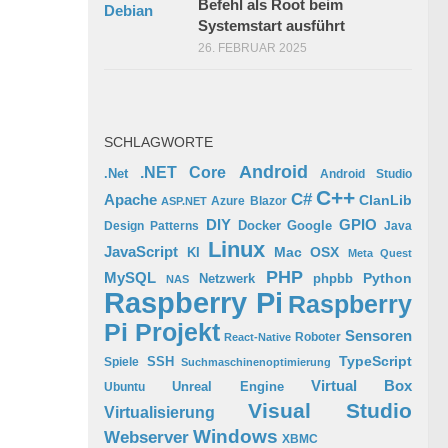
Befehl als Root beim
Systemstart ausführt
26. FEBRUAR 2025
SCHLAGWORTE
Android
.NET Core
.Net
Android Studio
C++
C#
Apache
ClanLib
Azure
Blazor
ASP.NET
GPIO
DIY
Docker
Google
Design Patterns
Java
Linux
JavaScript
Mac OSX
KI
Meta Quest
PHP
MySQL
Python
phpbb
Netzwerk
NAS
Raspberry Pi
Raspberry
Pi Projekt
Sensoren
Roboter
React-Native
TypeScript
SSH
Spiele
Suchmaschinenoptimierung
Virtual Box
Ubuntu
Unreal Engine
Visual Studio
Virtualisierung
Windows
Webserver
XBMC