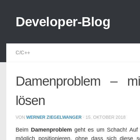
Zum Inhalt springen
Developer-Blog
C/C++
Damenproblem – mit
lösen
VON
WERNER ZIEGELWANGER
·
15. OKTOBER 2018
Beim
Damenproblem
geht es um Schach! Auf 
möglich positionieren, ohne dass sich diese