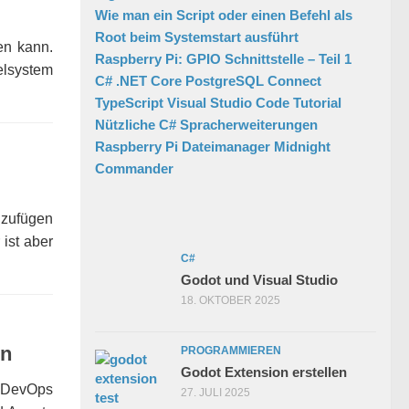
Wie man ein Script oder einen Befehl als
Root beim Systemstart ausführt
en kann.
Raspberry Pi: GPIO Schnittstelle – Teil 1
elsystem
C# .NET Core PostgreSQL Connect
TypeScript Visual Studio Code Tutorial
Nützliche C# Spracherweiterungen
Raspberry Pi Dateimanager Midnight
Commander
nzufügen
ist aber
C#
Godot und Visual Studio
18. OKTOBER 2025
en
PROGRAMMIEREN
Godot Extension erstellen
e DevOps
27. JULI 2025