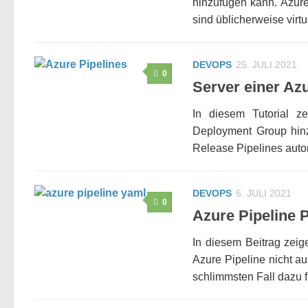
hinzufügen kann. Azur
sind üblicherweise virt
DEVOPS
25. JULI 2021
0
Server einer A
In diesem Tutorial 
Deployment Group hinz
Release Pipelines autom
DEVOPS
6. JULI 2021
0
Azure Pipeline 
In diesem Beitrag zeig
Azure Pipeline nicht a
schlimmsten Fall dazu fü