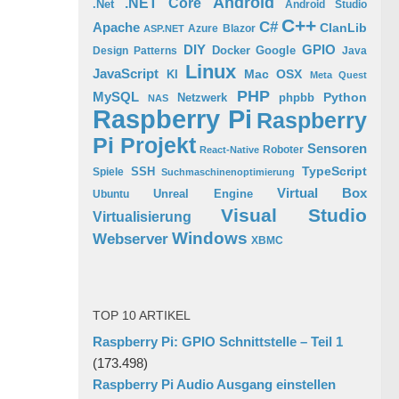
Android
.NET Core
.Net
Android Studio
C++
C#
Apache
ClanLib
Azure
Blazor
ASP.NET
GPIO
DIY
Docker
Google
Design Patterns
Java
Linux
JavaScript
Mac OSX
KI
Meta Quest
PHP
MySQL
Python
phpbb
Netzwerk
NAS
Raspberry Pi
Raspberry
Pi Projekt
Sensoren
Roboter
React-Native
TypeScript
SSH
Spiele
Suchmaschinenoptimierung
Virtual Box
Ubuntu
Unreal Engine
Visual Studio
Virtualisierung
Windows
Webserver
XBMC
TOP 10 ARTIKEL
Raspberry Pi: GPIO Schnittstelle – Teil 1
(173.498)
Raspberry Pi Audio Ausgang einstellen