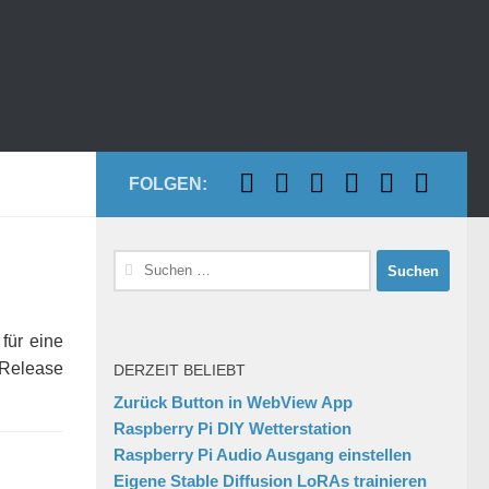
FOLGEN:
Suchen
nach:
für eine
e Release
DERZEIT BELIEBT
Zurück Button in WebView App
Raspberry Pi DIY Wetterstation
Raspberry Pi Audio Ausgang einstellen
Eigene Stable Diffusion LoRAs trainieren