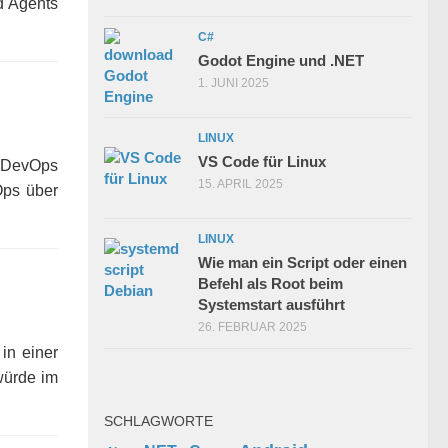
d Agents
C#
Godot Engine und .NET
1. JUNI 2025
LINUX
VS Code für Linux
 DevOps
15. APRIL 2025
Ops über
LINUX
Wie man ein Script oder einen
Befehl als Root beim
Systemstart ausführt
26. FEBRUAR 2025
in einer
würde im
SCHLAGWORTE