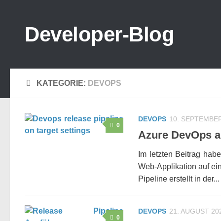
Zum Inhalt springen
Developer-Blog
KATEGORIE:
DEVOPS
DEVOPS
10. SEPTEMBER
0
Azure DevOps al
Im letzten Beitrag hab
Web-Applikation auf ein
Pipeline erstellt in der...
DEVOPS
21. AUGUST 20
0